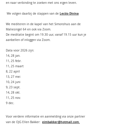
en naar verbinding te zoeken met ons eigen leven.
Lectio Divina
We volgen daarbij de stappen van de
We mediteren in de kapel van het Simonshuis aan de
Maliesingel 64 en ook via Zoom.
De meditatie begint om 19.30 uur, vanaf 19.15 uur kun je
aanbellen of inloggen via Zoom.
Data voor 2026 zijn:
14, 28 jan.
11, 25 febr.
11, 25 maart
8, 22 april
13, 27 mei
10, 24 juni
9, 23 sept.
14, 28 okt.
11, 25 nov.
9 dec.
Voor verdere informatie en aanmelding via onze partner
eimbakker@hotmail.com.
van de OJG Ellen Bakker: