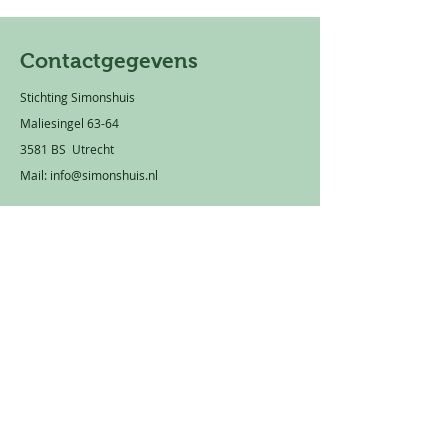
Contactgegevens
Stichting Simonshuis
Maliesingel 63-64
3581 BS Utrecht
Mail:
info@simonshuis.nl
Privacy statement
Rekeningnummer: NL 66 TRIO
0320 1751 89