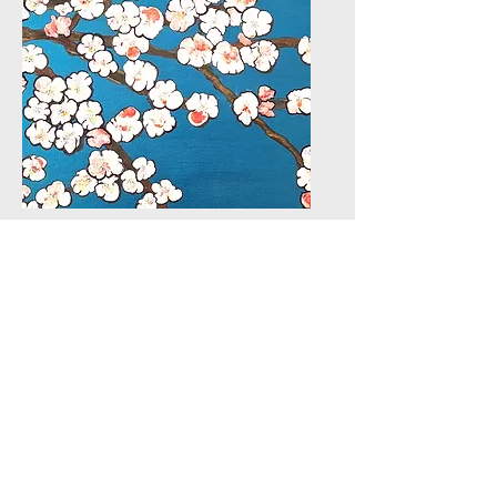
Inloopspreekuur
H,
kjafsd;lakfjs;ldkfjas;ldkfj;sald
kjfneem dan contact op.
Contactgegevens
Stichting Simonshuis