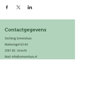
Contactgegevens
Stichting Simonshuis
Maliesingel 63-64
3581 BS Utrecht
Mail:
info@simonshuis.nl
Privacy statement
Rekeningnummer: NL 66 TRIO
0320 1751 89