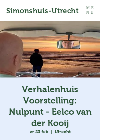
ME
Simonshuis-Utrecht
NU
Verhalenhuis
Voorstelling:
Nulpunt - Eelco van
der Kooij
vr 23 feb
  |  
Utrecht