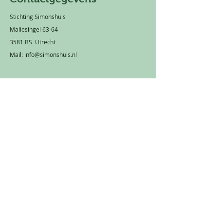
Stichting Simonshuis
Maliesingel 63-64
3581 BS Utrecht
Mail:
info@simonshuis.nl
Privacy statement
Rekeningnummer: NL 66 TRIO
0320 1751 89