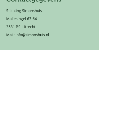
Stichting Simonshuis
Maliesingel 63-64
3581 BS Utrecht
Mail:
info@simonshuis.nl
Privacy statement
Rekeningnummer: NL 66 TRIO
0320 1751 89