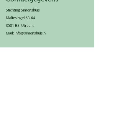
Stichting Simonshuis
Maliesingel 63-64
3581 BS Utrecht
Mail:
info@simonshuis.nl
Privacy statement
Rekeningnummer: NL 66 TRIO
0320 1751 89