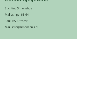
Stichting Simonshuis
Maliesingel 63-64
3581 BS Utrecht
Mail:
info@simonshuis.nl
Privacy statement
Rekeningnummer: NL 66 TRIO
0320 1751 89