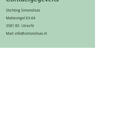
Stichting Simonshuis
Maliesingel 63-64
3581 BS Utrecht
Mail:
info@simonshuis.nl
Privacy statement
Rekeningnummer: NL 66 TRIO
0320 1751 89