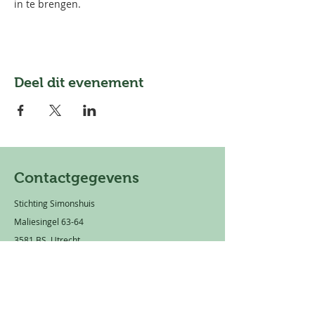
in te brengen.
Deel dit evenement
Contactgegevens
Stichting Simonshuis
Maliesingel 63-64
3581 BS Utrecht
Mail:
info@simonshuis.nl
Privacy statement