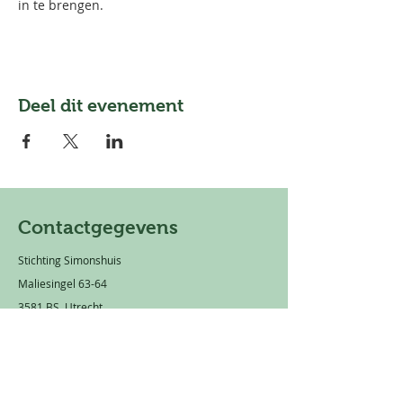
in te brengen.
Deel dit evenement
Contactgegevens
Stichting Simonshuis
Maliesingel 63-64
3581 BS Utrecht
Mail:
info@simonshuis.nl
Privacy statement