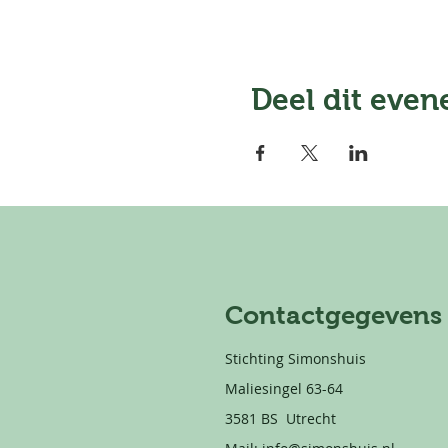
Deel dit eve
Contactgegevens
Stichting Simonshuis
Maliesingel 63-64
3581 BS Utrecht