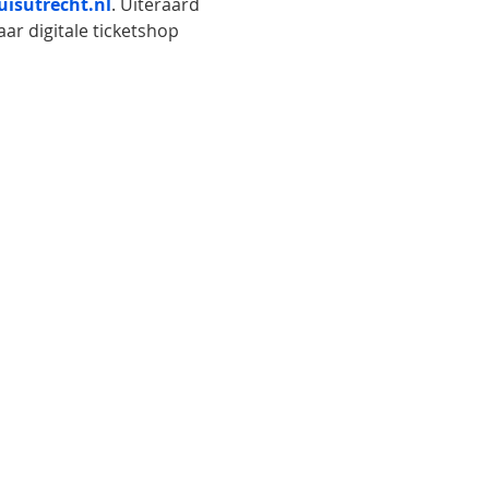
isutrecht.nl
. Uiteraard 
ar digitale ticketshop 