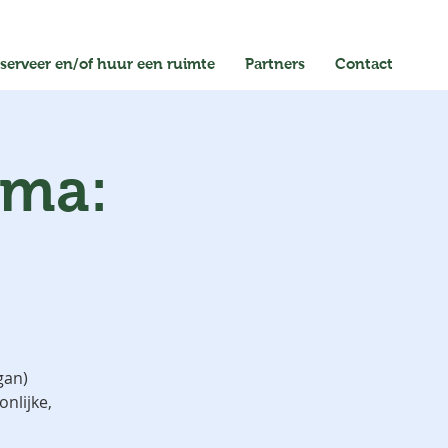
serveer en/of huur een ruimte
Partners
Contact
ema:
gan)
nlijke,