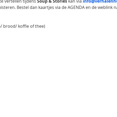
e vertellen tijdens 
Soup & Stories
 kan via 
info@verhalenhu
isteren. Bestel dan kaartjes via de AGENDA en de weblink na
p/ brood/ koffie of thee)