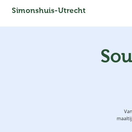
Simonshuis-Utrecht
Sou
Van
maalti