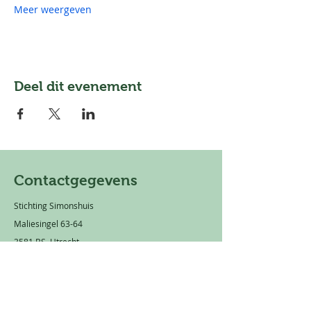
Meer weergeven
Deel dit evenement
Contactgegevens
Stichting Simonshuis
Maliesingel 63-64
3581 BS Utrecht
Mail:
info@simonshuis.nl