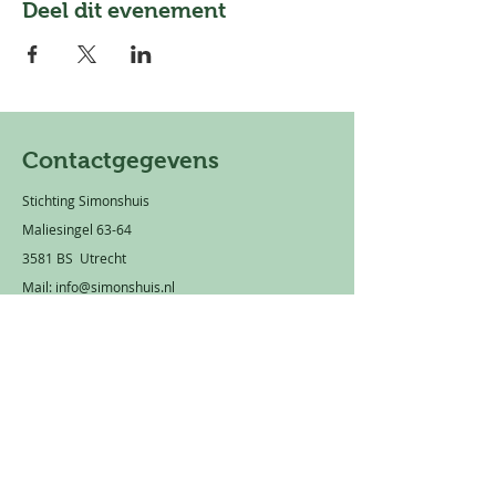
Deel dit evenement
Contactgegevens
Stichting Simonshuis
Maliesingel 63-64
3581 BS Utrecht
Mail:
info@simonshuis.nl
Privacy statement
Rekeningnummer: NL 66 TRIO
0320 1751 89