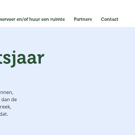
serveer en/of huur een ruimte
Partners
Contact
sjaar
innen,
t dan de
reek,
dat.