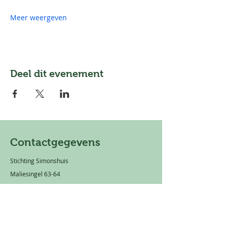
Meer weergeven
Deel dit evenement
Contactgegevens
Stichting Simonshuis
Maliesingel 63-64
3581 BS Utrecht
Mail:
info@simonshuis.nl