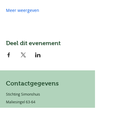
Meer weergeven
Deel dit evenement
Contactgegevens
Stichting Simonshuis
Maliesingel 63-64
3581 BS Utrecht
Mail:
info@simonshuis.nl