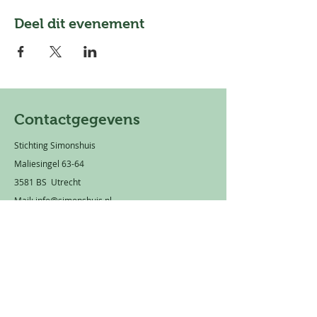
Deel dit evenement
Contactgegevens
Stichting Simonshuis
Maliesingel 63-64
3581 BS Utrecht
Mail:
info@simonshuis.nl
Privacy statement
Rekeningnummer: NL 66 TRIO
0320 1751 89