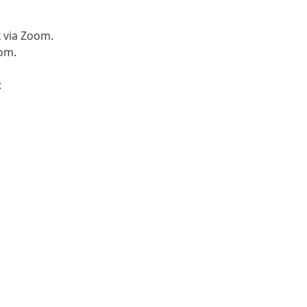
k via Zoom.
oom.
 