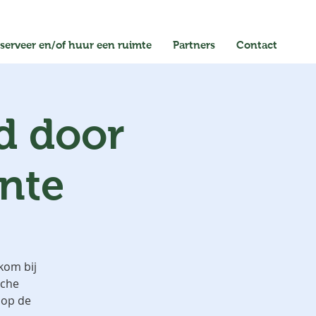
serveer en/of huur een ruimte
Partners
Contact
d door
nte
kom bij
sche
 op de