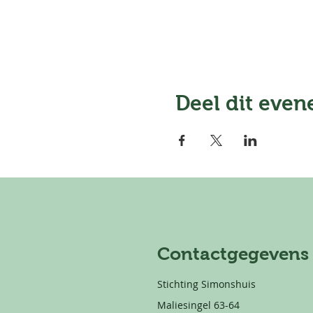
Deel dit eve
Contactgegevens
Stichting Simonshuis
Maliesingel 63-64