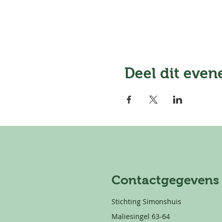
Deel dit eve
Contactgegevens
Stichting Simonshuis
Maliesingel 63-64