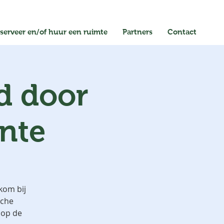
serveer en/of huur een ruimte
Partners
Contact
d door
nte
kom bij
sche
 op de