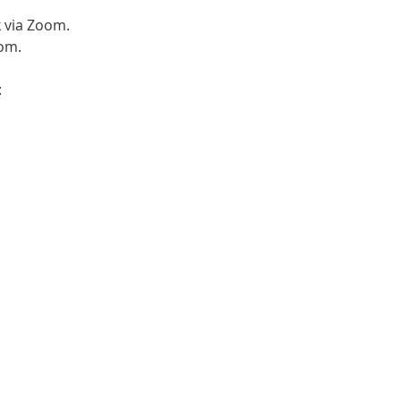
k via Zoom.
oom.
 