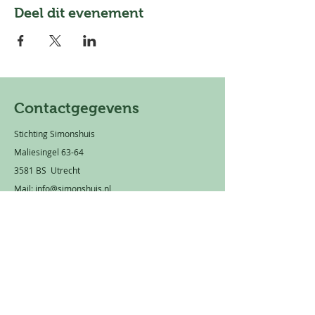
Deel dit evenement
Contactgegevens
Stichting Simonshuis
Maliesingel 63-64
3581 BS Utrecht
Mail:
info@simonshuis.nl
Privacy statement
Rekeningnummer: NL 66 TRIO
0320 1751 89