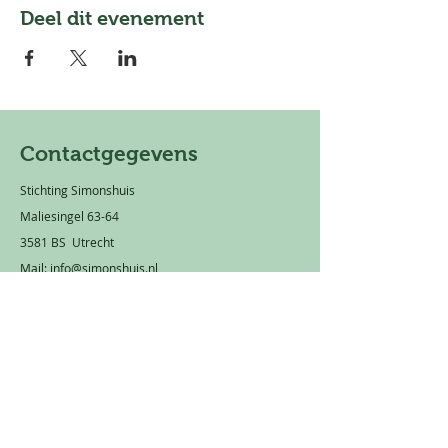
Deel dit evenement
Contactgegevens
Stichting Simonshuis
Maliesingel 63-64
3581 BS Utrecht
Mail:
info@simonshuis.nl
Privacy statement
Rekeningnummer: NL 66 TRIO
0320 1751 89