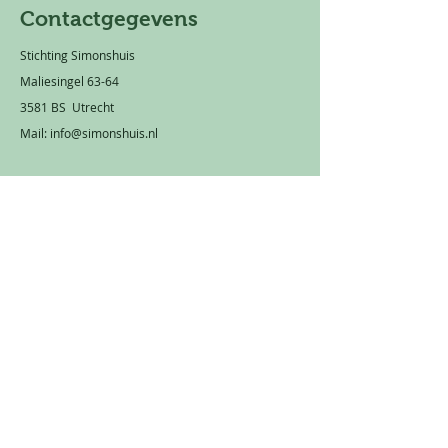
Contactgegevens
Stichting Simonshuis
Maliesingel 63-64
3581 BS Utrecht
Mail:
info@simonshuis.nl
Privacy statement
Rekeningnummer: NL 66 TRIO
0320 1751 89