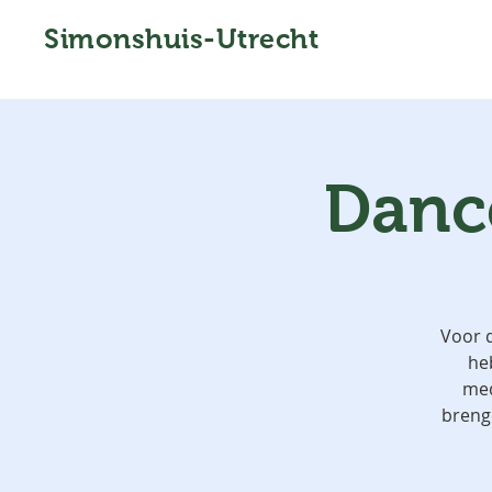
Simonshuis-Utrecht
Dance
Voor 
he
med
breng