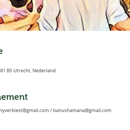
e
3581 BS Utrecht, Nederland
nement
nnyverbiest@gmail.com / banushamana@gmail.com