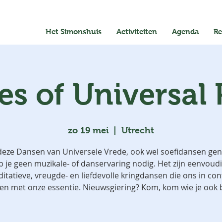
Het Simonshuis
Activiteiten
Agenda
Re
s of Universal
zo 19 mei
  |  
Utrecht
deze Dansen van Universele Vrede, ook wel soefidansen ge
b je geen muzikale- of danservaring nodig. Het zijn eenvoudi
itatieve, vreugde- en liefdevolle kringdansen die ons in con
en met onze essentie. Nieuwsgiering? Kom, kom wie je ook be