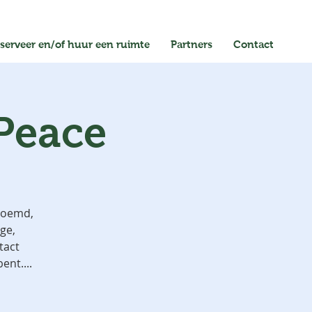
serveer en/of huur een ruimte
Partners
Contact
 Peace
noemd,
ge,
tact
nt....