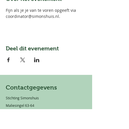
Fijn als je je van te voren opgeeft via 
coordinator@simonshuis.nl. 
Deel dit evenement
Contactgegevens
Stichting Simonshuis
Maliesingel 63-64
3581 BS Utrecht
Mail:
info@simonshuis.nl